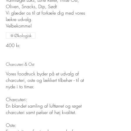
Varmrøget Laks, Lune Retter, Thise Ost,
Oliven, Snacks, Dip, Sødt
Vi glæder os til at forkæle dig med vores
lækre udvalg.
Velbekomme!
Økologisk
400 kr.
Charcuteri & Ost
Vores foodtruck byder på et udvalg af
charcuteri, oste og lækkert tilbehør - til at
nyde i to timer.
Charcuteri:
En blandet samling af lufttørret og røget
charcuteri samt pølser af høj kvalitet.
Oste: