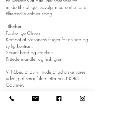
En variation af oste, der spænder fra
milde til kraftige, udvalgt med omhu for at
tilfredsstille enhver smag.
Tilbehør:
Forskellige Oliven
Kompot af sæsonens frugter for en sød og
syrlig kontrast.
Sprødt brød og crackers
Ristede mandler og frisk grønt
Vi håber, at du vil nyde at udforske vores
udvalg af smagfulde retter hos NORD
Gourmet.
Velbekomme!
Glutenfri
350 kr.