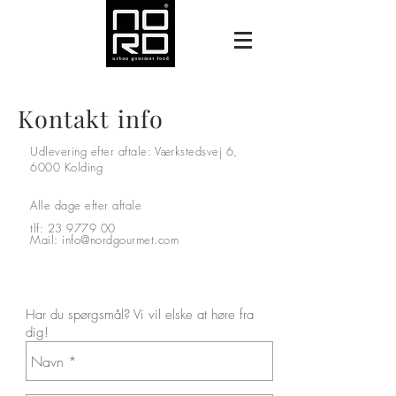
Kontakt info
Udlevering efter aftale: Værkstedsvej 6,
6000 Kolding
Alle dage efter aftale
tlf:
23 9779 00
Mail:
info@nordgourmet.com
Har du spørgsmål? Vi vil elske at høre fra
dig!