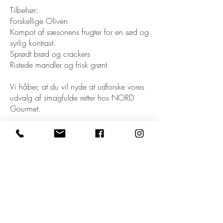
Tilbehør:
Forskellige Oliven
Kompot af sæsonens frugter for en sød og
syrlig kontrast.
Sprødt brød og crackers
Ristede mandler og frisk grønt
Vi håber, at du vil nyde at udforske vores
udvalg af smagfulde retter hos NORD
Gourmet.
Velbekomme!
Glutenfri
350 kr.