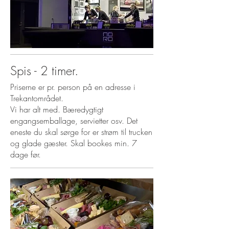
Spis - 2 timer.
Priserne er pr. person på en adresse i
Trekantområdet.
Vi har alt med. Bæredygtigt
engangsemballage, servietter osv. Det
eneste du skal sørge for er strøm til trucken
og glade gæster. Skal bookes min. 7
dage før.