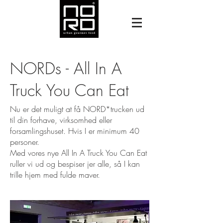
NORDs - All In A
Truck You Can Eat
Nu er det muligt at få NORD*trucken ud
til din forhave, virksomhed eller
forsamlingshuset. Hvis I er minimum 40
personer.
Med vores nye All In A Truck You Can Eat
ruller vi ud og bespiser jer alle, så I kan
trille hjem med fulde maver.