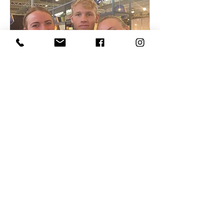
Telefon:
23 97 79 00
info@nordgourmet.com
Kokbjerg 14, 6000 Kolding
Værkstedsvej 6, 6000
Kolding